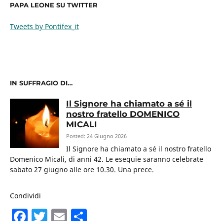
PAPA LEONE SU TWITTER
Tweets by Pontifex_it
IN SUFFRAGIO DI…
Il Signore ha chiamato a sé il
nostro fratello DOMENICO
MICALI
Posted: 24 Giugno 2026
Il Signore ha chiamato a sé il nostro fratello
Domenico Micali, di anni 42. Le esequie saranno celebrate
sabato 27 giugno alle ore 10.30. Una prece.
Condividi
F
T
E
C