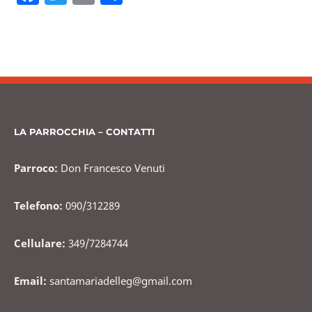
a
w
m
o
c
itt
ai
n
e
er
l
di
b
vi
o
di
o
LA PARROCCHIA – CONTATTI
k
Parroco:
Don Francesco Venuti
Telefono:
090/312289
Cellulare:
349/7284744
Email:
santamariadelleg@gmail.com