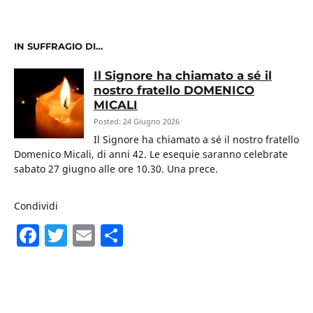
IN SUFFRAGIO DI…
Il Signore ha chiamato a sé il
nostro fratello DOMENICO
MICALI
Posted: 24 Giugno 2026
Il Signore ha chiamato a sé il nostro fratello
Domenico Micali, di anni 42. Le esequie saranno celebrate
sabato 27 giugno alle ore 10.30. Una prece.
Condividi
F
T
E
C
a
w
m
o
c
itt
ai
n
e
er
l
di