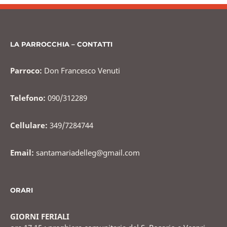
b
vi
o
di
o
LA PARROCCHIA – CONTATTI
k
Parroco:
Don Francesco Venuti
Telefono:
090/312289
Cellulare:
349/7284744
Email:
santamariadelleg@gmail.com
ORARI
GIORNI FERIALI