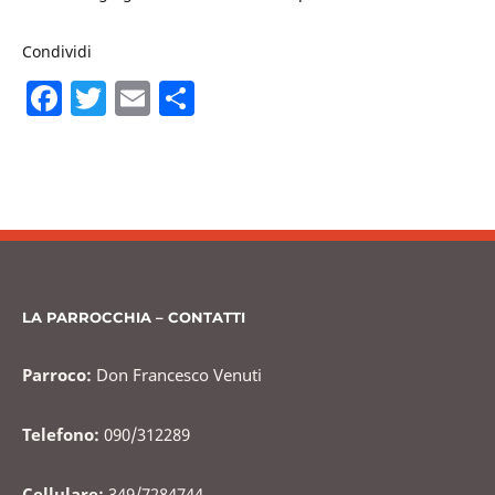
Condividi
F
T
E
C
a
w
m
o
c
itt
ai
n
e
er
l
di
b
vi
o
di
o
LA PARROCCHIA – CONTATTI
k
Parroco:
Don Francesco Venuti
Telefono:
090/312289
Cellulare:
349/7284744