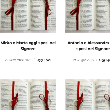
Mirko e Marta oggi sposi nel
Antonio e Alessandra
Signore
sposi nel Signore
20 Settembre 2025
Oggi Sposi
19 Giugno 2025
Oggi Sp