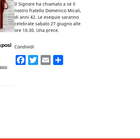
Il Signore ha chiamato a sé il
nostro fratello Domenico Micali,
di anni 42. Le esequie saranno
celebrate sabato 27 giugno alle
ore 10.30. Una prece.
sposi
Condividi
F
T
E
C
a
w
m
o
posi
c
itt
ai
n
e
er
l
di
b
vi
o
di
o
k