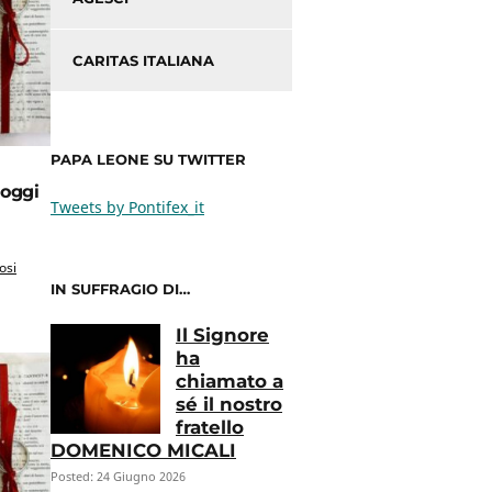
CARITAS ITALIANA
PAPA LEONE SU TWITTER
 oggi
Tweets by Pontifex_it
osi
IN SUFFRAGIO DI…
Il Signore
ha
chiamato a
sé il nostro
fratello
DOMENICO MICALI
Posted: 24 Giugno 2026