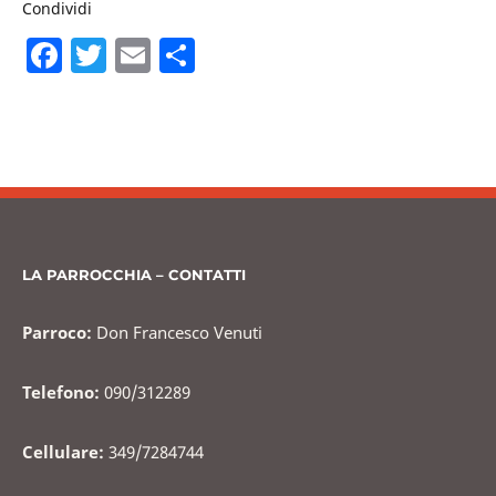
Condividi
F
T
E
C
a
w
m
o
c
itt
ai
n
e
er
l
di
b
vi
o
di
o
LA PARROCCHIA – CONTATTI
k
Parroco:
Don Francesco Venuti
Telefono:
090/312289
Cellulare:
349/7284744