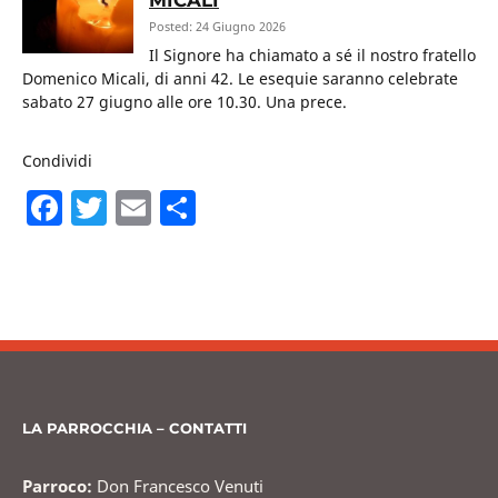
Posted: 24 Giugno 2026
Il Signore ha chiamato a sé il nostro fratello
Domenico Micali, di anni 42. Le esequie saranno celebrate
sabato 27 giugno alle ore 10.30. Una prece.
Condividi
F
T
E
C
a
w
m
o
c
itt
ai
n
e
er
l
di
b
vi
o
di
o
LA PARROCCHIA – CONTATTI
k
Parroco:
Don Francesco Venuti