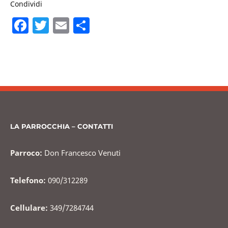
Condividi
F
T
E
C
a
w
m
o
c
itt
ai
n
e
er
l
di
b
vi
o
di
o
LA PARROCCHIA – CONTATTI
k
Parroco:
Don Francesco Venuti
Telefono:
090/312289
Cellulare:
349/7284744