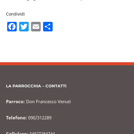
Condividi
F
T
E
C
a
w
m
o
c
itt
ai
n
e
er
l
di
b
vi
o
di
o
LA PARROCCHIA – CONTATTI
k
Parroco:
Don Francesco Venuti
Telefono:
090/312289
Cellulare:
349/7284744