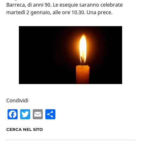
Barreca, di anni 90. Le esequie saranno celebrate
martedì 2 gennaio, alle ore 10.30. Una prece.
Condividi
F
T
E
C
a
w
m
o
CERCA NEL SITO
c
itt
ai
n