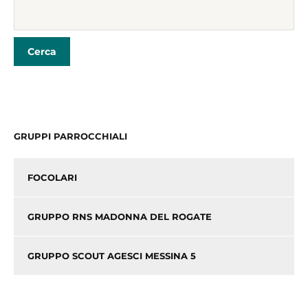
e
er
l
di
b
vi
o
di
o
k
GRUPPI PARROCCHIALI
FOCOLARI
GRUPPO RNS MADONNA DEL ROGATE
GRUPPO SCOUT AGESCI MESSINA 5