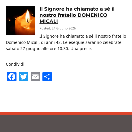
Il Signore ha chiamato a sé il
nostro fratello DOMENICO
MICALI
Posted: 24 Giugno 2026
Il Signore ha chiamato a sé il nostro fratello
Domenico Micali, di anni 42. Le esequie saranno celebrate
sabato 27 giugno alle ore 10.30. Una prece.
Condividi
F
T
E
C
a
w
m
o
c
itt
ai
n
e
er
l
di
b
vi
o
di