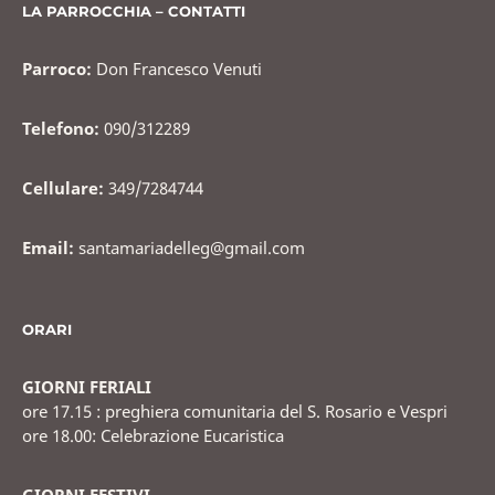
o
LA PARROCCHIA – CONTATTI
k
Parroco:
Don Francesco Venuti
Telefono:
090/312289
Cellulare:
349/7284744
Email:
santamariadelleg@gmail.com
ORARI
GIORNI FERIALI
ore 17.15 : preghiera comunitaria del S. Rosario e Vespri
ore 18.00: Celebrazione Eucaristica
GIORNI FESTIVI