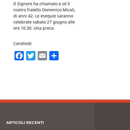
Il Signore ha chiamato a sé il
nostro fratello Domenico Micali,
di anni 42. Le esequie saranno
celebrate sabato 27 giugno alle
ore 10.30. Una prece.
Condividi
F
T
E
C
a
w
m
o
c
itt
ai
n
e
er
l
di
b
vi
o
di
o
k
ARTICOLI RECENTI