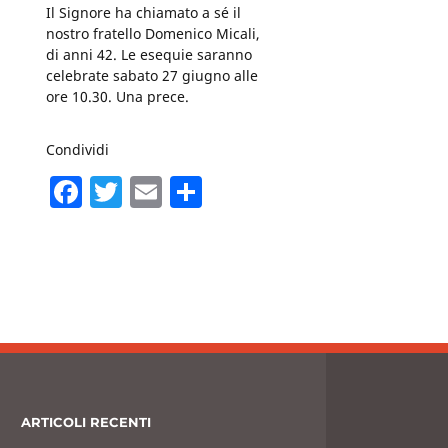
Il Signore ha chiamato a sé il
nostro fratello Domenico Micali,
di anni 42. Le esequie saranno
celebrate sabato 27 giugno alle
ore 10.30. Una prece.
Condividi
F
T
E
C
a
w
m
o
c
itt
ai
n
e
er
l
di
b
vi
o
di
o
k
ARTICOLI RECENTI