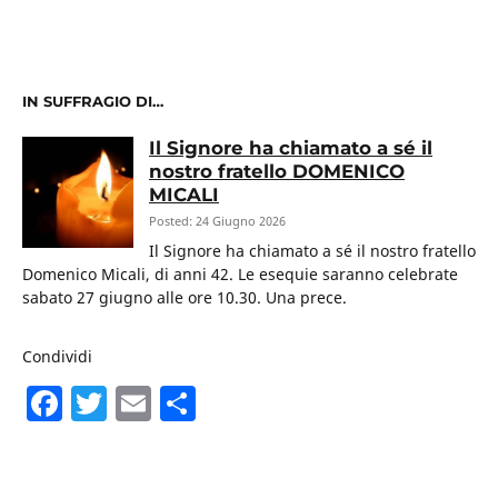
IN SUFFRAGIO DI…
Il Signore ha chiamato a sé il
nostro fratello DOMENICO
MICALI
Posted: 24 Giugno 2026
Il Signore ha chiamato a sé il nostro fratello
Domenico Micali, di anni 42. Le esequie saranno celebrate
sabato 27 giugno alle ore 10.30. Una prece.
Condividi
F
T
E
C
a
w
m
o
c
itt
ai
n