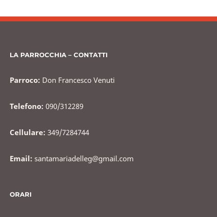
e
er
l
di
b
vi
o
di
o
LA PARROCCHIA – CONTATTI
k
Parroco:
Don Francesco Venuti
Telefono:
090/312289
Cellulare:
349/7284744
Email:
santamariadelleg@gmail.com
ORARI