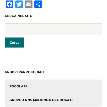
F
T
E
C
a
w
m
o
CERCA NEL SITO
c
itt
ai
n
e
er
l
di
b
vi
o
di
o
k
GRUPPI PARROCCHIALI
FOCOLARI
GRUPPO RNS MADONNA DEL ROGATE