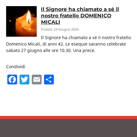
Il Signore ha chiamato a sé il
nostro fratello DOMENICO
MICALI
Posted: 24 Giugno 2026
Il Signore ha chiamato a sé il nostro fratello
Domenico Micali, di anni 42. Le esequie saranno celebrate
sabato 27 giugno alle ore 10.30. Una prece.
Condividi
F
T
E
C
a
w
m
o
c
itt
ai
n
e
er
l
di
b
vi
o
di