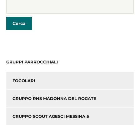
e
er
l
di
b
vi
o
di
o
k
GRUPPI PARROCCHIALI
FOCOLARI
GRUPPO RNS MADONNA DEL ROGATE
GRUPPO SCOUT AGESCI MESSINA 5