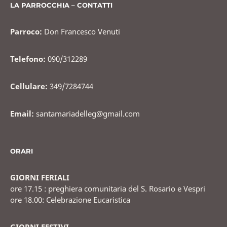
o
LA PARROCCHIA – CONTATTI
k
Parroco:
Don Francesco Venuti
Telefono:
090/312289
Cellulare:
349/7284744
Email:
santamariadelleg@gmail.com
ORARI
GIORNI FERIALI
ore 17.15 : preghiera comunitaria del S. Rosario e Vespri
ore 18.00: Celebrazione Eucaristica
GIORNI FESTIVI