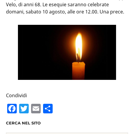
Velo, di anni 68. Le esequie saranno celebrate
domani, sabato 10 agosto, alle ore 12.00. Una prece.
Condividi
F
T
E
C
a
w
m
o
CERCA NEL SITO
c
itt
ai
n