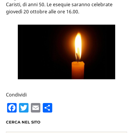
Caristi, di anni 50. Le esequie saranno celebrate
giovedì 20 ottobre alle ore 16.00.
Condividi
F
T
E
C
a
w
m
o
CERCA NEL SITO
c
itt
ai
n