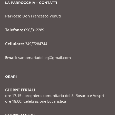
o
LA PARROCCHIA – CONTATTI
k
Parroco:
Don Francesco Venuti
Telefono:
090/312289
Cellulare:
349/7284744
Email:
santamariadelleg@gmail.com
ORARI
GIORNI FERIALI
ore 17.15 : preghiera comunitaria del S. Rosario e Vespri
ore 18.00: Celebrazione Eucaristica
GIORNI FESTIVI