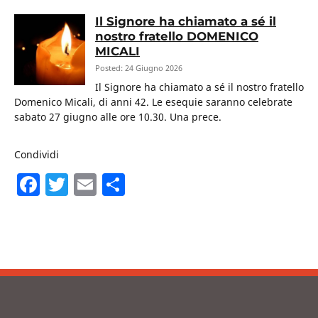
Il Signore ha chiamato a sé il
nostro fratello DOMENICO
MICALI
Posted: 24 Giugno 2026
Il Signore ha chiamato a sé il nostro fratello
Domenico Micali, di anni 42. Le esequie saranno celebrate
sabato 27 giugno alle ore 10.30. Una prece.
Condividi
F
T
E
C
a
w
m
o
c
itt
ai
n
e
er
l
di
b
vi
o
di