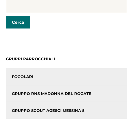
e
er
l
di
b
vi
o
di
o
k
GRUPPI PARROCCHIALI
FOCOLARI
GRUPPO RNS MADONNA DEL ROGATE
GRUPPO SCOUT AGESCI MESSINA 5