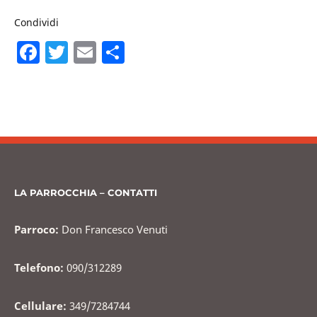
Condividi
F
T
E
C
a
w
m
o
c
itt
ai
n
e
er
l
di
b
vi
o
di
o
LA PARROCCHIA – CONTATTI
k
Parroco:
Don Francesco Venuti
Telefono:
090/312289
Cellulare:
349/7284744