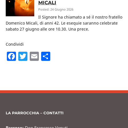
MICALI
Posted: 24 Giugno 2026
Il Signore ha chiamato a sé il nostro fratello
Domenico Micali, di anni 42. Le esequie saranno celebrate
sabato 27 giugno alle ore 10.30. Una prece.
Condividi
F
T
E
C
a
w
m
o
c
itt
ai
n
e
er
l
di
b
vi
o
di
o
LA PARROCCHIA – CONTATTI
k
Parroco:
Don Francesco Venuti