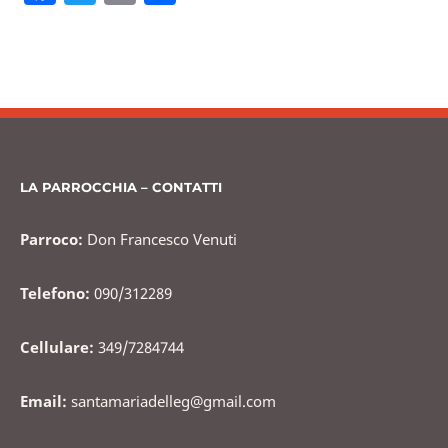
a
w
m
o
c
itt
ai
n
e
er
l
di
b
vi
o
di
o
LA PARROCCHIA – CONTATTI
k
Parroco:
Don Francesco Venuti
Telefono:
090/312289
Cellulare:
349/7284744
Email:
santamariadelleg@gmail.com