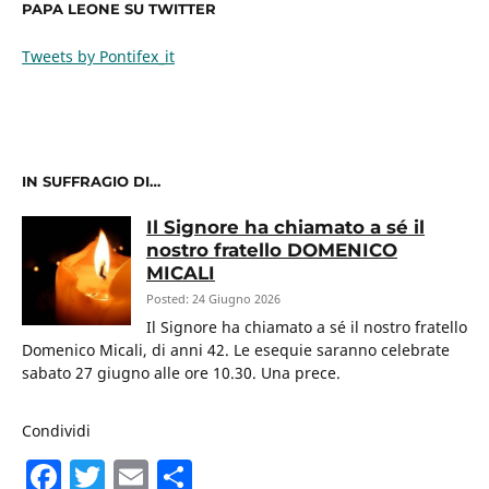
PAPA LEONE SU TWITTER
Tweets by Pontifex_it
IN SUFFRAGIO DI…
Il Signore ha chiamato a sé il
nostro fratello DOMENICO
MICALI
Posted: 24 Giugno 2026
Il Signore ha chiamato a sé il nostro fratello
Domenico Micali, di anni 42. Le esequie saranno celebrate
sabato 27 giugno alle ore 10.30. Una prece.
Condividi
F
T
E
C